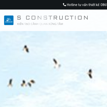
Skip
Hotline tư vấn thiết kế: 08
to
content