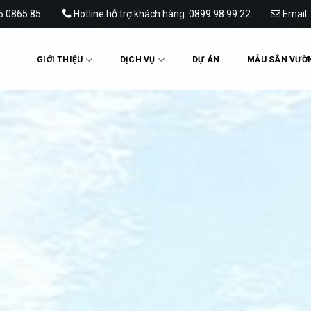
65.0865.85
Hotline hỗ trợ khách hàng: 0899.98.99.22
Email:
GIỚI THIỆU
DỊCH VỤ
DỰ ÁN
MẪU SÂN VƯỜ